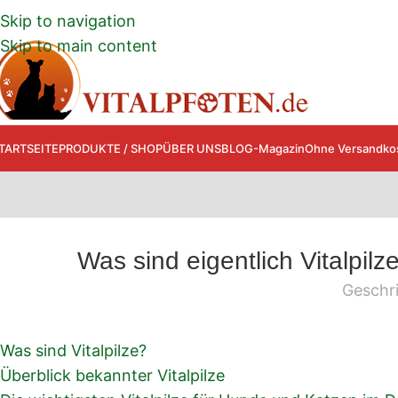
Skip to navigation
Skip to main content
TARTSEITE
PRODUKTE / SHOP
ÜBER UNS
BLOG-Magazin
Ohne Versandkos
Was sind eigentlich Vitalpil
Geschr
Was sind Vitalpilze?
Überblick bekannter Vitalpilze