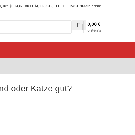
9,90€ (D)
KONTAKT
HÄUFIG GESTELLTE FRAGEN
Mein Konto
0,00
€
0
items
Hund oder Katze gut?