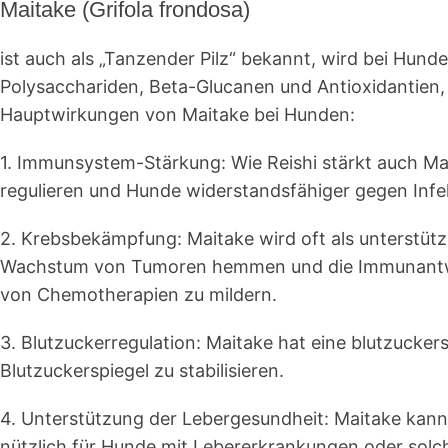
Maitake (Grifola frondosa)
ist auch als „Tanzender Pilz“ bekannt, wird bei Hun
Polysacchariden, Beta-Glucanen und Antioxidantien, d
Hauptwirkungen von Maitake bei Hunden:
1.
Immunsystem-Stärkung
: Wie Reishi stärkt auch 
regulieren und Hunde widerstandsfähiger gegen Inf
2.
Krebsbekämpfung
: Maitake wird oft als unterstü
Wachstum von Tumoren hemmen und die Immunantwor
von Chemotherapien zu mildern.
3.
Blutzuckerregulation
: Maitake hat eine blutzucker
Blutzuckerspiegel zu stabilisieren.
4.
Unterstützung der Lebergesundheit
: Maitake kann
nützlich für Hunde mit Lebererkrankungen oder sol