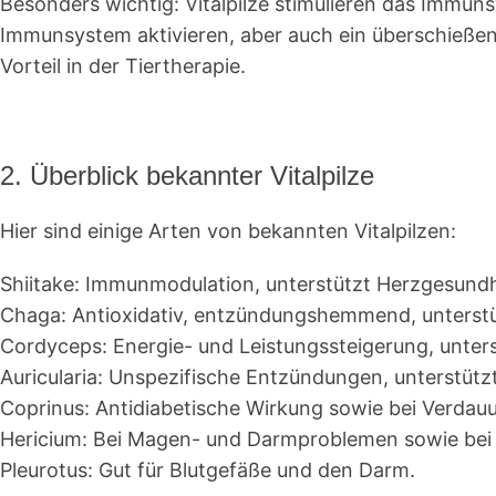
Besonders wichtig: Vitalpilze stimulieren das Immun
Immunsystem aktivieren, aber auch ein überschießen
Vorteil in der Tiertherapie.
2. Überblick bekannter Vitalpilze
Hier sind einige Arten von bekannten Vitalpilzen:
Shiitake
: Immunmodulation, unterstützt Herzgesundh
Chaga
: Antioxidativ, entzündungshemmend, unterstü
Cordyceps
: Energie- und Leistungssteigerung, unter
Auricularia
: Unspezifische Entzündungen, unterstütz
Coprinus
: Antidiabetische Wirkung sowie bei Verda
Hericium
: Bei Magen- und Darmproblemen sowie bei 
Pleurotus
: Gut für Blutgefäße und den Darm.