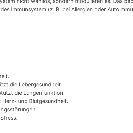
system nicht wahllos, sondern modulieren es. Das be
des Immunsystem (z. B. bei Allergien oder Autoimmu
eit.
tzt die Lebergesundheit.
stützt die Lungenfunktion.
t Herz- und Blutgesundheit.
uungsstörungen.
Stress.