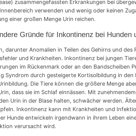
sease) zusammengefassten Erkrankungen bei übergewic
Innenbereich verwenden und wenig oder keinen Zug
ung einer großen Menge Urin reichen.
ndere Gründe für Inkontinenz bei Hunden
n, darunter Anomalien in Teilen des Gehirns und des
ehler und Krankheiten. Inkontinenz bei jungen Tiere
derungen im Rückenmark oder an den Bandscheiben P
g Syndrom durch gesteigerte Kortisolbildung in den 
inbildung. Die Tiere können die größere Menge aber
Urin, dass sie im Schlaf einnässen. Mit zunehmendem
den Urin in der Blase halten, schwächer werden. Ält
röpfeln. Inkontinenz kann mit Krankheiten und Infekt
% der Hunde entwickeln irgendwann in ihrem Leben ein
ktion verursacht wird.