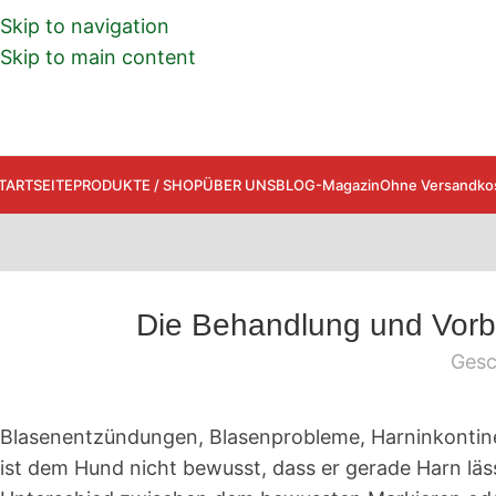
Skip to navigation
Skip to main content
TARTSEITE
PRODUKTE / SHOP
ÜBER UNS
BLOG-Magazin
Ohne Versandkos
Die Behandlung und Vorb
Gesc
Blasenentzündungen, Blasenprobleme, Harninkontinenz
ist dem Hund nicht bewusst, dass er gerade Harn läss