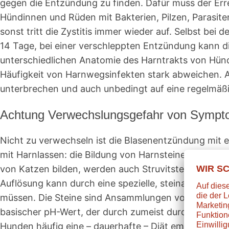
gegen die Entzündung zu finden. Dafür muss der Er
Hündinnen und Rüden mit Bakterien, Pilzen, Parasit
sonst tritt die Zystitis immer wieder auf. Selbst b
14 Tage, bei einer verschleppten Entzündung kann d
unterschiedlichen Anatomie des Harntrakts von Hün
Häufigkeit von Harnwegsinfekten stark abweichen. Au
unterbrechen und auch unbedingt auf eine regelmäßi
Achtung Verwechslungsgefahr von Sympto
Nicht zu verwechseln ist die Blasenentzündung mit
mit Harnlassen: die Bildung von Harnsteinen in der 
von Katzen bilden, werden auch Struvitsteine oder
Auflösung kann durch eine spezielle, steinauflösend
müssen. Die Steine sind Ansammlungen von Mineralien,
basischer pH-Wert, der durch zumeist durch Futter a
Hunden häufig eine – dauerhafte – Diät empfohlen. Spe