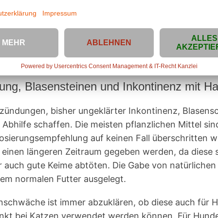
.B. durch Ultraschall einzuholen, denn Steine im Harn
oder die Katze, wenn es sich nicht um Steine handelt
.
ng, Blasensteinen und Inkontinenz mit Ha
zündungen, bisher ungeklärter Inkontinenz, Blasens
bhilfe schaffen. Die meisten pflanzlichen Mittel si
osierungsempfehlung auf keinen Fall überschritten we
 einen längeren Zeitraum gegeben werden, da diese s
 auch gute Keime abtöten. Die Gabe von natürlichen 
em normalen Futter ausgelegt.
enschwäche ist immer abzuklären, ob diese auch für 
ränkt bei Katzen verwendet werden können. Für Hunde