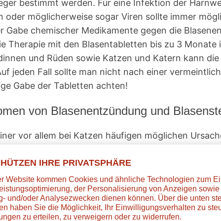
reger bestimmt werden. Für eine Infektion der Harn
en oder möglicherweise sogar Viren sollte immer mög
ei der Gabe chemischer Medikamente gegen die Blasen
ie Therapie mit den Blasentabletten bis zu 3 Monat
dinnen und Rüden sowie Katzen und Katern kann die
f jeden Fall sollte man nicht nach einer vermeintlic
ge Gabe der Tabletten achten!
men von Blasenentzündung und Blasenste
 einer vor allem bei Katzen häufigen möglichen Urs
Blase und / oder der Harnröhre. Diese Ansammlungen v
 Calciumoxalatsteine genannt. Struvit besteht aus 
e Diät erfolgreich sein, wohingegen Calciumoxalatste
 die sich zu den Blasen- oder Nierensteinen verbinde
usgelöst wird. Daher wird bei ständigen Problemen m
zielles Futter soll die o.g. Bildung von Blasen- und 